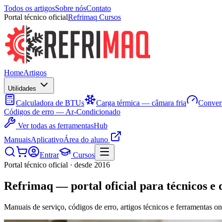
Todos os artigos
Sobre nós
Contato
Portal técnico oficial
Refrimaq Cursos
Home
Artigos
Utilidades
Calculadora de BTUs
Carga térmica — câmara fria
Convers
Códigos de erro — Ar-Condicionado
Ver todas as ferramentas
Hub
Manuais
Aplicativo
Área do aluno
Entrar
Cursos
Portal técnico oficial · desde 2016
Refrimaq
— portal oficial para técnicos e 
Manuais de serviço, códigos de erro, artigos técnicos e ferramentas on