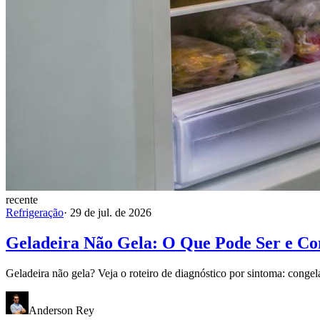
recente
Refrigeração
·
29 de jul. de 2026
Geladeira Não Gela: O Que Pode Ser e C
Geladeira não gela? Veja o roteiro de diagnóstico por sintoma: congel
Anderson Rey