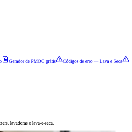
o
Gerador de PMOC grátis
Códigos de erro — Lava e Seca
zers, lavadoras e lava-e-seca.