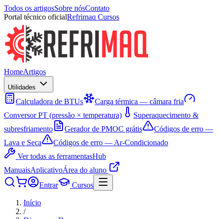
Todos os artigos
Sobre nós
Contato
Portal técnico oficial
Refrimaq Cursos
Home
Artigos
Utilidades
Calculadora de BTUs
Carga térmica — câmara fria
Conversor PT (pressão × temperatura)
Superaquecimento &
subresfriamento
Gerador de PMOC grátis
Códigos de erro —
Lava e Seca
Códigos de erro — Ar-Condicionado
Ver todas as ferramentas
Hub
Manuais
Aplicativo
Área do aluno
Entrar
Cursos
Início
/