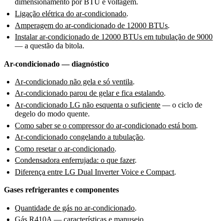
dimensionamento por BTU e voltagem.
Ligação elétrica do ar-condicionado
.
Amperagem do ar-condicionado de 12000 BTUs
.
Instalar ar-condicionado de 12000 BTUs em tubulação de 9000
— a questão da bitola.
Ar-condicionado — diagnóstico
Ar-condicionado não gela e só ventila
.
Ar-condicionado parou de gelar e fica estalando
.
Ar-condicionado LG não esquenta o suficiente
— o ciclo de
degelo do modo quente.
Como saber se o compressor do ar-condicionado está bom
.
Ar-condicionado congelando a tubulação
.
Como resetar o ar-condicionado
.
Condensadora enferrujada: o que fazer
.
Diferença entre LG Dual Inverter Voice e Compact
.
Gases refrigerantes e componentes
Quantidade de gás no ar-condicionado
.
Gás R410A
— características e manuseio.