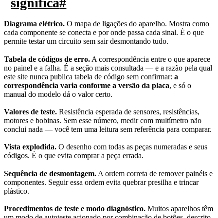
significa
#
Diagrama elétrico.
O mapa de ligações do aparelho. Mostra como
cada componente se conecta e por onde passa cada sinal. É o que
permite testar um circuito sem sair desmontando tudo.
Tabela de códigos de erro.
A correspondência entre o que aparece
no painel e a falha. É a seção mais consultada — e a razão pela qual
este site nunca publica tabela de código sem confirmar:
a
correspondência varia conforme a versão da placa
, e só o
manual do modelo dá o valor certo.
Valores de teste.
Resistência esperada de sensores, resistências,
motores e bobinas. Sem esse número, medir com multímetro não
conclui nada — você tem uma leitura sem referência para comparar.
Vista explodida.
O desenho com todas as peças numeradas e seus
códigos. É o que evita comprar a peça errada.
Sequência de desmontagem.
A ordem correta de remover painéis e
componentes. Seguir essa ordem evita quebrar presilha e trincar
plástico.
Procedimentos de teste e modo diagnóstico.
Muitos aparelhos têm
um modo de autoteste acionado por combinação de botões, descrito