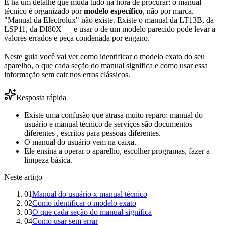
E há um detalhe que muda tudo na hora de procurar: o manual
técnico é organizado por
modelo específico
, não por marca.
"Manual da Electrolux" não existe. Existe o manual da LT13B, da
LSP11, da DI80X — e usar o de um modelo parecido pode levar a
valores errados e peça condenada por engano.
Neste guia você vai ver como identificar o modelo exato do seu
aparelho, o que cada seção do manual significa e como usar essa
informação sem cair nos erros clássicos.
Resposta rápida
Existe uma confusão que atrasa muito reparo: manual do
usuário e manual técnico de serviços são documentos
diferentes , escritos para pessoas diferentes.
O manual do usuário vem na caixa.
Ele ensina a operar o aparelho, escolher programas, fazer a
limpeza básica.
Neste artigo
01
Manual do usuário x manual técnico
02
Como identificar o modelo exato
03
O que cada seção do manual significa
04
Como usar sem errar