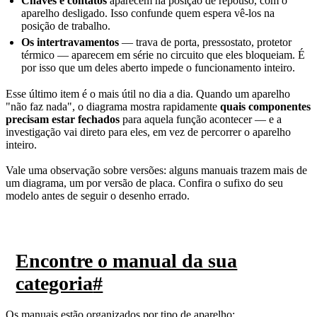
Chaves e contatos
aparecem na posição de repouso, com o
aparelho desligado. Isso confunde quem espera vê-los na
posição de trabalho.
Os intertravamentos
— trava de porta, pressostato, protetor
térmico — aparecem em série no circuito que eles bloqueiam. É
por isso que um deles aberto impede o funcionamento inteiro.
Esse último item é o mais útil no dia a dia. Quando um aparelho
"não faz nada", o diagrama mostra rapidamente
quais componentes
precisam estar fechados
para aquela função acontecer — e a
investigação vai direto para eles, em vez de percorrer o aparelho
inteiro.
Vale uma observação sobre versões: alguns manuais trazem mais de
um diagrama, um por versão de placa. Confira o sufixo do seu
modelo antes de seguir o desenho errado.
Encontre o manual da sua
categoria
#
Os manuais estão organizados por tipo de aparelho: