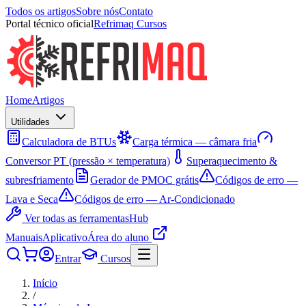
Todos os artigos
Sobre nós
Contato
Portal técnico oficial
Refrimaq Cursos
Home
Artigos
Utilidades
Calculadora de BTUs
Carga térmica — câmara fria
Conversor PT (pressão × temperatura)
Superaquecimento &
subresfriamento
Gerador de PMOC grátis
Códigos de erro —
Lava e Seca
Códigos de erro — Ar-Condicionado
Ver todas as ferramentas
Hub
Manuais
Aplicativo
Área do aluno
Entrar
Cursos
Início
/