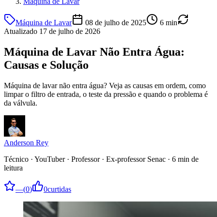
Máquina de Lavar
Máquina de Lavar
08 de julho de 2025
6
min
Atualizado
17 de julho de 2026
Máquina de Lavar Não Entra Água:
Causas e Solução
Máquina de lavar não entra água? Veja as causas em ordem, como
limpar o filtro de entrada, o teste da pressão e quando o problema é
da válvula.
Anderson Rey
Técnico · YouTuber · Professor · Ex-professor Senac
·
6
min de
leitura
—
(
0
)
0
curtidas