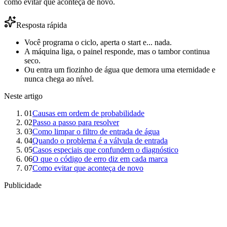
como evitar que aconteça de novo.
Resposta rápida
Você programa o ciclo, aperta o start e... nada.
A máquina liga, o painel responde, mas o tambor continua
seco.
Ou entra um fiozinho de água que demora uma eternidade e
nunca chega ao nível.
Neste artigo
01
Causas em ordem de probabilidade
02
Passo a passo para resolver
03
Como limpar o filtro de entrada de água
04
Quando o problema é a válvula de entrada
05
Casos especiais que confundem o diagnóstico
06
O que o código de erro diz em cada marca
07
Como evitar que aconteça de novo
Publicidade