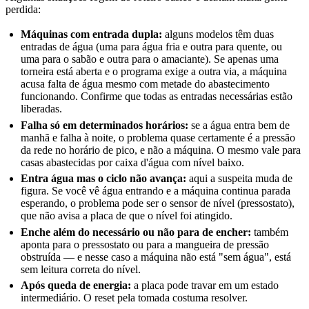
perdida:
Máquinas com entrada dupla:
alguns modelos têm duas
entradas de água (uma para água fria e outra para quente, ou
uma para o sabão e outra para o amaciante). Se apenas uma
torneira está aberta e o programa exige a outra via, a máquina
acusa falta de água mesmo com metade do abastecimento
funcionando. Confirme que todas as entradas necessárias estão
liberadas.
Falha só em determinados horários:
se a água entra bem de
manhã e falha à noite, o problema quase certamente é a pressão
da rede no horário de pico, e não a máquina. O mesmo vale para
casas abastecidas por caixa d'água com nível baixo.
Entra água mas o ciclo não avança:
aqui a suspeita muda de
figura. Se você vê água entrando e a máquina continua parada
esperando, o problema pode ser o sensor de nível (pressostato),
que não avisa a placa de que o nível foi atingido.
Enche além do necessário ou não para de encher:
também
aponta para o pressostato ou para a mangueira de pressão
obstruída — e nesse caso a máquina não está "sem água", está
sem leitura correta do nível.
Após queda de energia:
a placa pode travar em um estado
intermediário. O reset pela tomada costuma resolver.