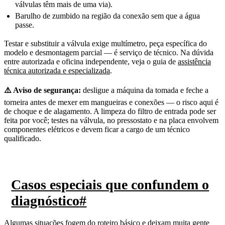
válvulas têm mais de uma via).
Barulho de zumbido na região da conexão sem que a água
passe.
Testar e substituir a válvula exige multímetro, peça específica do
modelo e desmontagem parcial — é serviço de técnico. Na dúvida
entre autorizada e oficina independente, veja o guia de
assistência
técnica autorizada e especializada
.
⚠️ Aviso de segurança:
desligue a máquina da tomada e feche a
torneira antes de mexer em mangueiras e conexões — o risco aqui é
de choque e de alagamento. A limpeza do filtro de entrada pode ser
feita por você; testes na válvula, no pressostato e na placa envolvem
componentes elétricos e devem ficar a cargo de um técnico
qualificado.
Casos especiais que confundem o
diagnóstico
#
Algumas situações fogem do roteiro básico e deixam muita gente