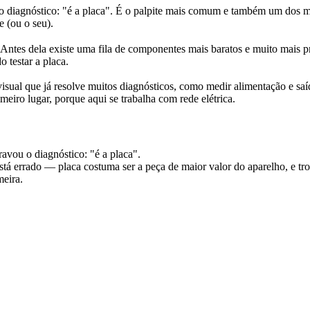
u o diagnóstico: "é a placa". É o palpite mais comum e também um dos 
e (ou o seu).
 Antes dela existe uma fila de componentes mais baratos e muito mais pr
o testar a placa.
visual que já resolve muitos diagnósticos, como medir alimentação e sa
iro lugar, porque aqui se trabalha com rede elétrica.
ravou o diagnóstico: "é a placa".
 errado — placa costuma ser a peça de maior valor do aparelho, e troc
meira.