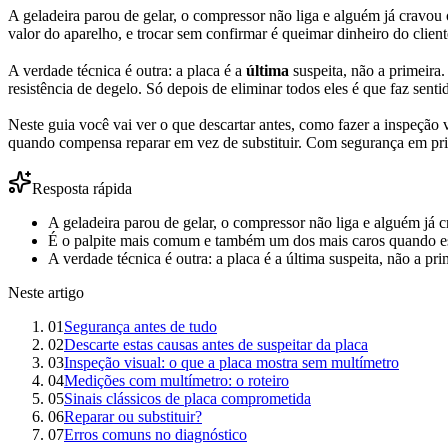
A geladeira parou de gelar, o compressor não liga e alguém já cravo
valor do aparelho, e trocar sem confirmar é queimar dinheiro do client
A verdade técnica é outra: a placa é a
última
suspeita, não a primeira.
resistência de degelo. Só depois de eliminar todos eles é que faz sentid
Neste guia você vai ver o que descartar antes, como fazer a inspeção 
quando compensa reparar em vez de substituir. Com segurança em prime
Resposta rápida
A geladeira parou de gelar, o compressor não liga e alguém já c
É o palpite mais comum e também um dos mais caros quando está
A verdade técnica é outra: a placa é a última suspeita, não a pri
Neste artigo
01
Segurança antes de tudo
02
Descarte estas causas antes de suspeitar da placa
03
Inspeção visual: o que a placa mostra sem multímetro
04
Medições com multímetro: o roteiro
05
Sinais clássicos de placa comprometida
06
Reparar ou substituir?
07
Erros comuns no diagnóstico