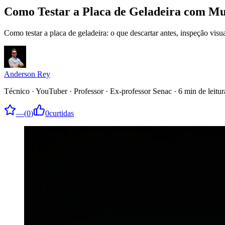
Como Testar a Placa de Geladeira com Mu
Como testar a placa de geladeira: o que descartar antes, inspeção vis
Anderson Rey
Técnico · YouTuber · Professor · Ex-professor Senac
·
6
min de leitur
—
(
0
)
0
curtidas