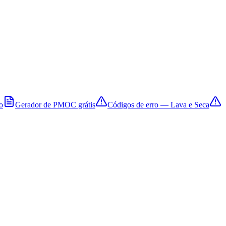
o
Gerador de PMOC grátis
Códigos de erro — Lava e Seca