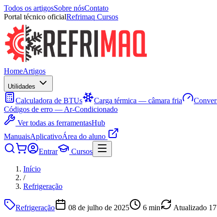
Todos os artigos
Sobre nós
Contato
Portal técnico oficial
Refrimaq Cursos
Home
Artigos
Utilidades
Calculadora de BTUs
Carga térmica — câmara fria
Convers
Códigos de erro — Ar-Condicionado
Ver todas as ferramentas
Hub
Manuais
Aplicativo
Área do aluno
Entrar
Cursos
Início
/
Refrigeração
Refrigeração
08 de julho de 2025
6
min
Atualizado
17