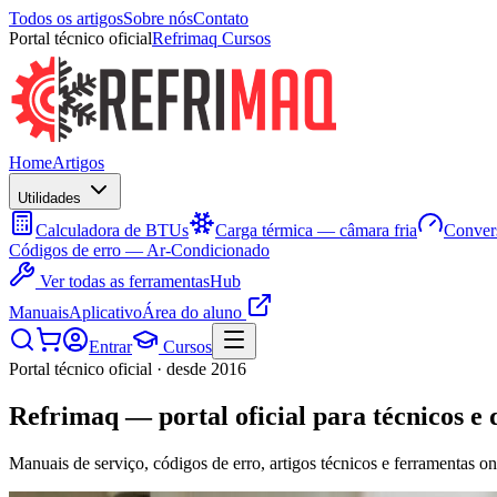
Todos os artigos
Sobre nós
Contato
Portal técnico oficial
Refrimaq Cursos
Home
Artigos
Utilidades
Calculadora de BTUs
Carga térmica — câmara fria
Convers
Códigos de erro — Ar-Condicionado
Ver todas as ferramentas
Hub
Manuais
Aplicativo
Área do aluno
Entrar
Cursos
Portal técnico oficial · desde 2016
Refrimaq
— portal oficial para técnicos e 
Manuais de serviço, códigos de erro, artigos técnicos e ferramentas on