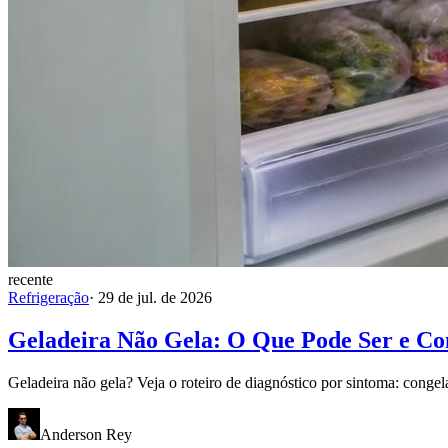
recente
Refrigeração
·
29 de jul. de 2026
Geladeira Não Gela: O Que Pode Ser e C
Geladeira não gela? Veja o roteiro de diagnóstico por sintoma: congel
Anderson Rey