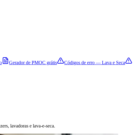
o
Gerador de PMOC grátis
Códigos de erro — Lava e Seca
zers, lavadoras e lava-e-seca.