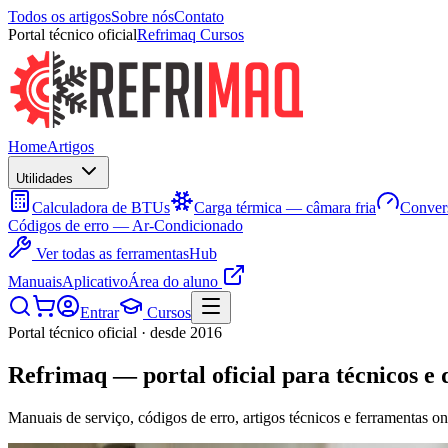
Todos os artigos
Sobre nós
Contato
Portal técnico oficial
Refrimaq Cursos
Home
Artigos
Utilidades
Calculadora de BTUs
Carga térmica — câmara fria
Convers
Códigos de erro — Ar-Condicionado
Ver todas as ferramentas
Hub
Manuais
Aplicativo
Área do aluno
Entrar
Cursos
Portal técnico oficial · desde 2016
Refrimaq
— portal oficial para técnicos e 
Manuais de serviço, códigos de erro, artigos técnicos e ferramentas on