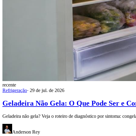
recente
Refrigeração
·
29 de jul. de 2026
Geladeira Não Gela: O Que Pode Ser e C
Geladeira não gela? Veja o roteiro de diagnóstico por sintoma: congel
Anderson Rey