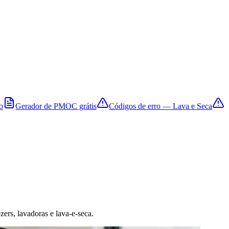
o
Gerador de PMOC grátis
Códigos de erro — Lava e Seca
zers, lavadoras e lava-e-seca.