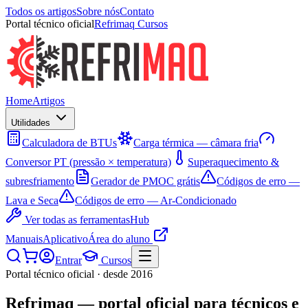
Todos os artigos
Sobre nós
Contato
Portal técnico oficial
Refrimaq Cursos
Home
Artigos
Utilidades
Calculadora de BTUs
Carga térmica — câmara fria
Conversor PT (pressão × temperatura)
Superaquecimento &
subresfriamento
Gerador de PMOC grátis
Códigos de erro —
Lava e Seca
Códigos de erro — Ar-Condicionado
Ver todas as ferramentas
Hub
Manuais
Aplicativo
Área do aluno
Entrar
Cursos
Portal técnico oficial · desde 2016
Refrimaq
— portal oficial para técnicos e