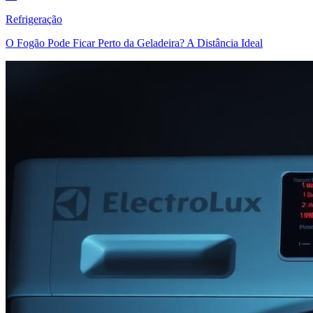
Refrigeração
O Fogão Pode Ficar Perto da Geladeira? A Distância Ideal