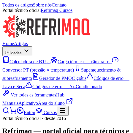
Todos os artigos
Sobre nós
Contato
Portal técnico oficial
Refrimaq Cursos
Home
Artigos
Utilidades
Calculadora de BTUs
Carga térmica — câmara fria
Conversor PT (pressão × temperatura)
Superaquecimento &
subresfriamento
Gerador de PMOC grátis
Códigos de erro —
Lava e Seca
Códigos de erro — Ar-Condicionado
Ver todas as ferramentas
Hub
Manuais
Aplicativo
Área do aluno
Entrar
Cursos
Portal técnico oficial · desde 2016
Refrimaq
— portal oficial para técnicos e