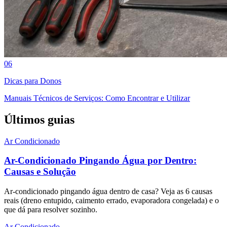
06
Dicas para Donos
Manuais Técnicos de Serviços: Como Encontrar e Utilizar
Últimos guias
Ar Condicionado
Ar-Condicionado Pingando Água por Dentro:
Causas e Solução
Ar-condicionado pingando água dentro de casa? Veja as 6 causas
reais (dreno entupido, caimento errado, evaporadora congelada) e o
que dá para resolver sozinho.
Ar Condicionado