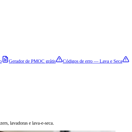
o
Gerador de PMOC grátis
Códigos de erro — Lava e Seca
zers, lavadoras e lava-e-seca.