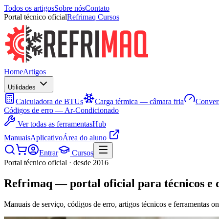
Todos os artigos
Sobre nós
Contato
Portal técnico oficial
Refrimaq Cursos
Home
Artigos
Utilidades
Calculadora de BTUs
Carga térmica — câmara fria
Convers
Códigos de erro — Ar-Condicionado
Ver todas as ferramentas
Hub
Manuais
Aplicativo
Área do aluno
Entrar
Cursos
Portal técnico oficial · desde 2016
Refrimaq
— portal oficial para técnicos e 
Manuais de serviço, códigos de erro, artigos técnicos e ferramentas on