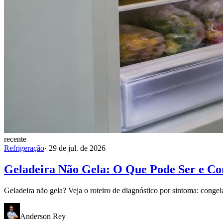
recente
Refrigeração
·
29 de jul. de 2026
Geladeira Não Gela: O Que Pode Ser e C
Geladeira não gela? Veja o roteiro de diagnóstico por sintoma: congel
Anderson Rey