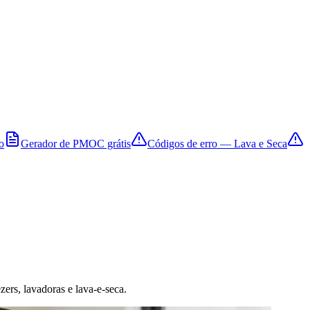
o
Gerador de PMOC grátis
Códigos de erro — Lava e Seca
zers, lavadoras e lava-e-seca.