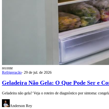
recente
Refrigeração
·
29 de jul. de 2026
Geladeira Não Gela: O Que Pode Ser e C
Geladeira não gela? Veja o roteiro de diagnóstico por sintoma: congel
Anderson Rey