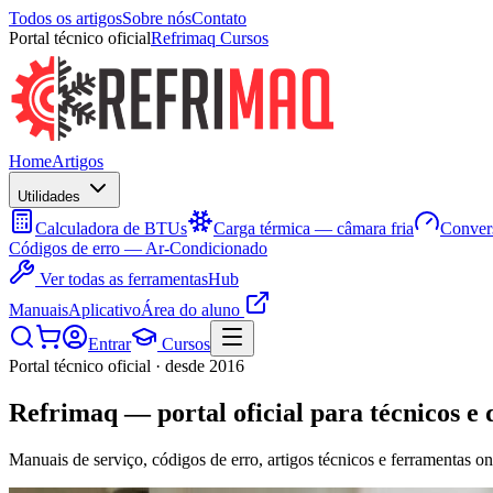
Todos os artigos
Sobre nós
Contato
Portal técnico oficial
Refrimaq Cursos
Home
Artigos
Utilidades
Calculadora de BTUs
Carga térmica — câmara fria
Convers
Códigos de erro — Ar-Condicionado
Ver todas as ferramentas
Hub
Manuais
Aplicativo
Área do aluno
Entrar
Cursos
Portal técnico oficial · desde 2016
Refrimaq
— portal oficial para técnicos e 
Manuais de serviço, códigos de erro, artigos técnicos e ferramentas on