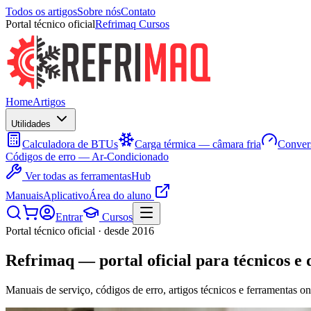
Todos os artigos
Sobre nós
Contato
Portal técnico oficial
Refrimaq Cursos
Home
Artigos
Utilidades
Calculadora de BTUs
Carga térmica — câmara fria
Convers
Códigos de erro — Ar-Condicionado
Ver todas as ferramentas
Hub
Manuais
Aplicativo
Área do aluno
Entrar
Cursos
Portal técnico oficial · desde 2016
Refrimaq
— portal oficial para técnicos e 
Manuais de serviço, códigos de erro, artigos técnicos e ferramentas on