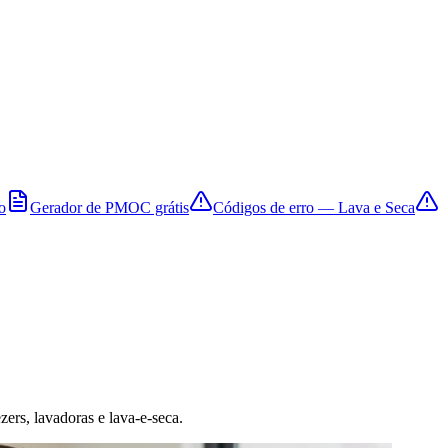
o
Gerador de PMOC grátis
Códigos de erro — Lava e Seca
zers, lavadoras e lava-e-seca.