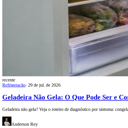
recente
Refrigeração
·
29 de jul. de 2026
Geladeira Não Gela: O Que Pode Ser e C
Geladeira não gela? Veja o roteiro de diagnóstico por sintoma: congel
Anderson Rey