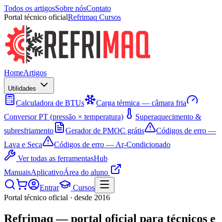
Todos os artigos
Sobre nós
Contato
Portal técnico oficial
Refrimaq Cursos
Home
Artigos
Utilidades
Calculadora de BTUs
Carga térmica — câmara fria
Conversor PT (pressão × temperatura)
Superaquecimento &
subresfriamento
Gerador de PMOC grátis
Códigos de erro —
Lava e Seca
Códigos de erro — Ar-Condicionado
Ver todas as ferramentas
Hub
Manuais
Aplicativo
Área do aluno
Entrar
Cursos
Portal técnico oficial · desde 2016
Refrimaq
— portal oficial para técnicos e