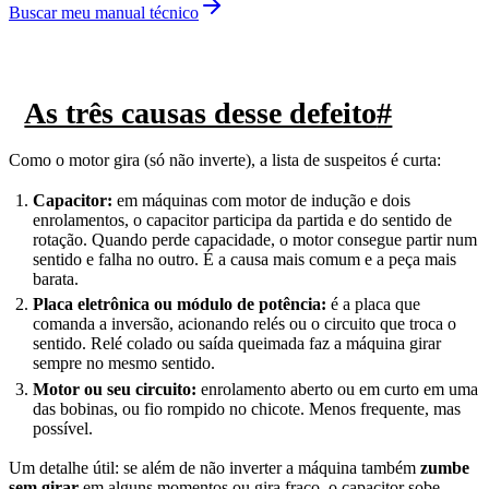
Buscar meu manual técnico
As três causas desse defeito
#
Como o motor gira (só não inverte), a lista de suspeitos é curta:
Capacitor:
em máquinas com motor de indução e dois
enrolamentos, o capacitor participa da partida e do sentido de
rotação. Quando perde capacidade, o motor consegue partir num
sentido e falha no outro. É a causa mais comum e a peça mais
barata.
Placa eletrônica ou módulo de potência:
é a placa que
comanda a inversão, acionando relés ou o circuito que troca o
sentido. Relé colado ou saída queimada faz a máquina girar
sempre no mesmo sentido.
Motor ou seu circuito:
enrolamento aberto ou em curto em uma
das bobinas, ou fio rompido no chicote. Menos frequente, mas
possível.
Um detalhe útil: se além de não inverter a máquina também
zumbe
sem girar
em alguns momentos ou gira fraco, o capacitor sobe