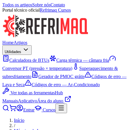
Todos os artigos
Sobre nós
Contato
Portal técnico oficial
Refrimaq Cursos
Home
Artigos
Utilidades
Calculadora de BTUs
Carga térmica — câmara fria
Conversor PT (pressão × temperatura)
Superaquecimento &
subresfriamento
Gerador de PMOC grátis
Códigos de erro —
Lava e Seca
Códigos de erro — Ar-Condicionado
Ver todas as ferramentas
Hub
Manuais
Aplicativo
Área do aluno
Entrar
Cursos
Início
/