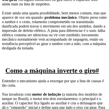
ainda mais na lista de suspeitos.
Existe ainda uma quarta possibilidade, bem menos comum, mas que
aparece de vez em quando:
problema mecânico
. Objeto preso entre
o tambor e o cesto, rolamento comprometido ou transmissão
danificada podem travar o movimento em um dos sentidos, dando a
impressão de defeito elétrico. A pista para diferenciar é o som: falha
elétrica costuma ser silenciosa ou vir com zumbido; travamento
mecânico normalmente vem acompanhado de raspagem, estalo ou
resistência perceptível ao girar o tambor com a mão, com a máquina
desligada da tomada.
Como a máquina inverte o giro
#
Entender o mecanismo ajuda a enxergar por que a lista de causas é
tão curta.
Nas lavadoras com
motor de indução
(a maioria dos modelos de
tanque no Brasil), o motor tem dois enrolamentos: o principal e o
auxiliar. O capacitor fica ligado ao auxiliar e cria a defasagem que
dá o "empurrão" inicial e define para que lado o eixo vai girar. Para