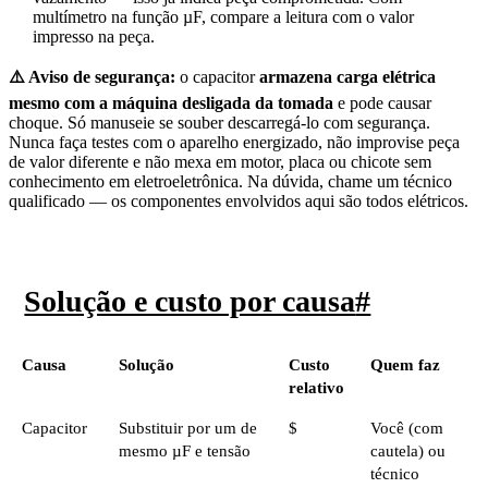
multímetro na função µF, compare a leitura com o valor
impresso na peça.
⚠️ Aviso de segurança:
o capacitor
armazena carga elétrica
mesmo com a máquina desligada da tomada
e pode causar
choque. Só manuseie se souber descarregá-lo com segurança.
Nunca faça testes com o aparelho energizado, não improvise peça
de valor diferente e não mexa em motor, placa ou chicote sem
conhecimento em eletroeletrônica. Na dúvida, chame um técnico
qualificado — os componentes envolvidos aqui são todos elétricos.
Solução e custo por causa
#
Causa
Solução
Custo
Quem faz
relativo
Capacitor
Substituir por um de
$
Você (com
mesmo µF e tensão
cautela) ou
técnico