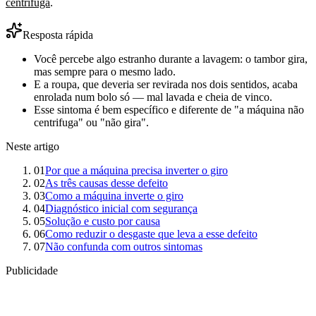
centrifuga
.
Resposta rápida
Você percebe algo estranho durante a lavagem: o tambor gira,
mas sempre para o mesmo lado.
E a roupa, que deveria ser revirada nos dois sentidos, acaba
enrolada num bolo só — mal lavada e cheia de vinco.
Esse sintoma é bem específico e diferente de "a máquina não
centrifuga" ou "não gira".
Neste artigo
01
Por que a máquina precisa inverter o giro
02
As três causas desse defeito
03
Como a máquina inverte o giro
04
Diagnóstico inicial com segurança
05
Solução e custo por causa
06
Como reduzir o desgaste que leva a esse defeito
07
Não confunda com outros sintomas
Publicidade