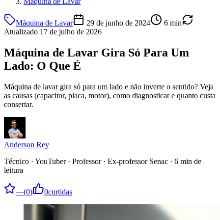
Máquina de Lavar
Máquina de Lavar
29 de junho de 2024
6
min
Atualizado
17 de julho de 2026
Máquina de Lavar Gira Só Para Um
Lado: O Que É
Máquina de lavar gira só para um lado e não inverte o sentido? Veja
as causas (capacitor, placa, motor), como diagnosticar e quanto custa
consertar.
Anderson Rey
Técnico · YouTuber · Professor · Ex-professor Senac
·
6
min de
leitura
—
(
0
)
0
curtidas