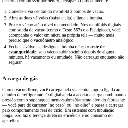
destrói o compressor por dentro, devagar. O procedimento:
Conecte a via central do manifold à bomba de vácuo.
Abra as duas válvulas (baixa e alta) e ligue a bomba.
Puxe o vácuo até o nível recomendado. Nos manifolds digitais
com sonda de vácuo (como o Testo 557s e o Fieldpiece), você
acompanha o valor em micra na própria tela — muito mais
preciso que o vacuômetro analógico.
Feche as válvulas, desligue a bomba e faça o
teste de
estanqueidade
: se o vácuo subir sozinho depois de alguns
minutos, há vazamento ou umidade. Não carregue enquanto não
segurar.
A carga de gás
Com o vácuo firme, você carrega pela via central, agora ligada ao
cilindro de refrigerante. O digital ajuda a acertar a carga combinando
pressão com o superaquecimento/subresfriamento alvo do fabricante
— você para de carregar "no peso" ou "no olho" e passa a carregar
pelo comportamento real do ciclo. Em sistemas com tubulação
longa, isso faz diferença direta na eficiência e no consumo do
aparelho.