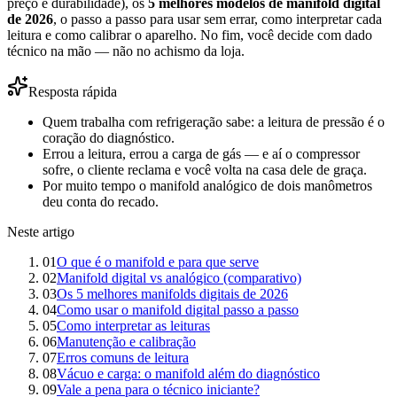
preço e durabilidade), os
5 melhores modelos de manifold digital
de 2026
, o passo a passo para usar sem errar, como interpretar cada
leitura e como calibrar o aparelho. No fim, você decide com dado
técnico na mão — não no achismo da loja.
Resposta rápida
Quem trabalha com refrigeração sabe: a leitura de pressão é o
coração do diagnóstico.
Errou a leitura, errou a carga de gás — e aí o compressor
sofre, o cliente reclama e você volta na casa dele de graça.
Por muito tempo o manifold analógico de dois manômetros
deu conta do recado.
Neste artigo
01
O que é o manifold e para que serve
02
Manifold digital vs analógico (comparativo)
03
Os 5 melhores manifolds digitais de 2026
04
Como usar o manifold digital passo a passo
05
Como interpretar as leituras
06
Manutenção e calibração
07
Erros comuns de leitura
08
Vácuo e carga: o manifold além do diagnóstico
09
Vale a pena para o técnico iniciante?