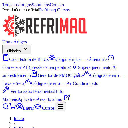
Todos os artigos
Sobre nós
Contato
Portal técnico oficial
Refrimaq Cursos
Home
Artigos
Utilidades
Calculadora de BTUs
Carga térmica — câmara fria
Conversor PT (pressão × temperatura)
Superaquecimento &
subresfriamento
Gerador de PMOC grátis
Códigos de erro —
Lava e Seca
Códigos de erro — Ar-Condicionado
Ver todas as ferramentas
Hub
Manuais
Aplicativo
Área do aluno
Entrar
Cursos
Início
/