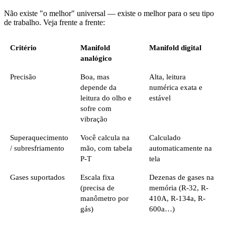
Não existe "o melhor" universal — existe o melhor para o seu tipo
de trabalho. Veja frente a frente:
Critério
Manifold
Manifold digital
analógico
Precisão
Boa, mas
Alta, leitura
depende da
numérica exata e
leitura do olho e
estável
sofre com
vibração
Superaquecimento
Você calcula na
Calculado
/ subresfriamento
mão, com tabela
automaticamente na
P-T
tela
Gases suportados
Escala fixa
Dezenas de gases na
(precisa de
memória (R-32, R-
manômetro por
410A, R-134a, R-
gás)
600a…)