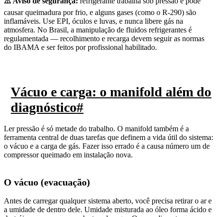
⚠️ Aviso de segurança:
refrigerante trabalha sob pressão e pode
causar queimadura por frio, e alguns gases (como o R-290) são
inflamáveis. Use EPI, óculos e luvas, e nunca libere gás na
atmosfera. No Brasil, a manipulação de fluidos refrigerantes é
regulamentada — recolhimento e recarga devem seguir as normas
do IBAMA e ser feitos por profissional habilitado.
Vácuo e carga: o manifold além do
diagnóstico
#
Ler pressão é só metade do trabalho. O manifold também é a
ferramenta central de duas tarefas que definem a vida útil do sistema:
o vácuo e a carga de gás. Fazer isso errado é a causa número um de
compressor queimado em instalação nova.
O vácuo (evacuação)
Antes de carregar qualquer sistema aberto, você precisa retirar o ar e
a umidade de dentro dele. Umidade misturada ao óleo forma ácido e