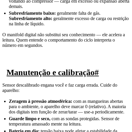
voltando ao compressor — carga em excesso ou expansão aberta
demais.
Subresfriamento baixo:
geralmente falta de gás.
Subresfriamento alto:
geralmente excesso de carga ou restrição
na linha de líquido.
O manifold digital não substitui seu conhecimento — ele acelera a
leitura. Quem entende o comportamento do ciclo interpreta o
número em segundos.
Manutenção e calibração
#
Sensor descalibrado engana você e faz carga errada. Cuide do
aparelho:
Zeragem à pressão atmosférica:
com as mangueiras abertas
para o ambiente, o aparelho deve marcar 0 (relativo). A maioria
dos digitais tem função de zerar/tarar — use-a periodicamente.
Guarde limpo e seco,
com as sondas protegidas. Sensor de
temperatura amassado mente na leitura.
Bateria em dia:
tensão baixa pode afetar a estabilidade da