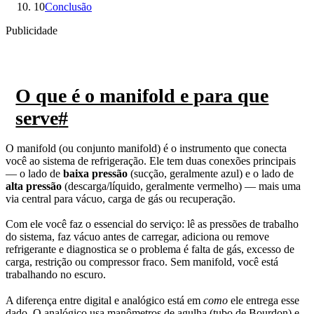
10
Conclusão
Publicidade
O que é o manifold e para que
serve
#
O manifold (ou conjunto manifold) é o instrumento que conecta
você ao sistema de refrigeração. Ele tem duas conexões principais
— o lado de
baixa pressão
(sucção, geralmente azul) e o lado de
alta pressão
(descarga/líquido, geralmente vermelho) — mais uma
via central para vácuo, carga de gás ou recuperação.
Com ele você faz o essencial do serviço: lê as pressões de trabalho
do sistema, faz vácuo antes de carregar, adiciona ou remove
refrigerante e diagnostica se o problema é falta de gás, excesso de
carga, restrição ou compressor fraco. Sem manifold, você está
trabalhando no escuro.
A diferença entre digital e analógico está em
como
ele entrega esse
dado. O analógico usa manômetros de agulha (tubo de Bourdon) e