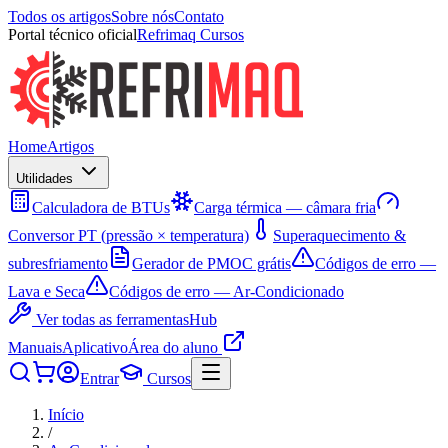
Todos os artigos
Sobre nós
Contato
Portal técnico oficial
Refrimaq Cursos
Home
Artigos
Utilidades
Calculadora de BTUs
Carga térmica — câmara fria
Conversor PT (pressão × temperatura)
Superaquecimento &
subresfriamento
Gerador de PMOC grátis
Códigos de erro —
Lava e Seca
Códigos de erro — Ar-Condicionado
Ver todas as ferramentas
Hub
Manuais
Aplicativo
Área do aluno
Entrar
Cursos
Início
/