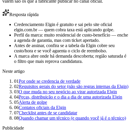
valem são os que a fabricante publicar no canal oficial.
Resposta rápida
Credenciamento Elgin é gratuito e sai pelo site oficial
elgin.com.br — quem cobra taxa está aplicando golpe.
Perfil da marca: muito residencial de custo-benefício — enche
a agenda de garantia, mas com ticket apertado.
Antes de assinar, confira se a tabela da Elgin cobre seu
custo/hora e se você aguenta o ciclo de reembolso.
A marca abre onde há demanda descoberta; região saturada é
o filtro que mais reprova candidatura.
Neste artigo
01
Por onde se credencia de verdade
02
Requisitos gerais do setor (não são regras internas da Elgin)
03
O que muda no seu negócio ao virar autorizada Elgin
04
Peças, distribuição e o dia a dia de uma autorizada Elgin
05
Alerta de golpe
06
Contatos oficiais da Elgin
07
Checklist antes de se candidatar
08
Quando chamar um técnico (e quando você já é o técnico)
Publicidade