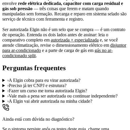
envolve
rede elétrica dedicada, capacitor com carga residual e
gás sob pressão
— três coisas que ferem e matam quando
manipuladas sem formação. Recarga e reparo em sistema selado são
serviço de técnico com ferramenta e registro.
Ser autorizada Elgin não é um selo que se compra — é um contrato
de operação. Entenda os dois lados antes de assinar: leia o
comparativo completo em
autorizada × especializada
e, se você
atende climatização, revise o dimensionamento elétrico em
disjuntor
para ar-condicionado
e a parte de carga de gás em
gás no ar-
condicionado split
.
Perguntas frequentes
›
A Elgin cobra para eu virar autorizada?
›
Preciso já ter CNPJ e estrutura?
›
Fazer um curso me torna autorizada Elgin?
›
Vale mais a pena ser autorizada ou continuar independente?
›
A Elgin vai abrir autorizada na minha cidade?
Ainda está com dúvida no diagnóstico?
Se o sintoma persiste após os testes deste guia, chame uma